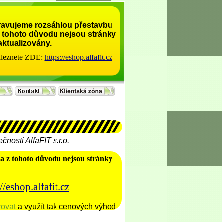
ipravujeme rozsáhlou přestavbu
z tohoto důvodu nejsou stránky
aktualizovány.
aleznete ZDE:
https://eshop.alfafit.cz
nosti AlfaFIT s.r.o.
 a z tohoto důvodu nejsou stránky
//eshop.alfafit.cz
rovat
a využít tak cenových výhod