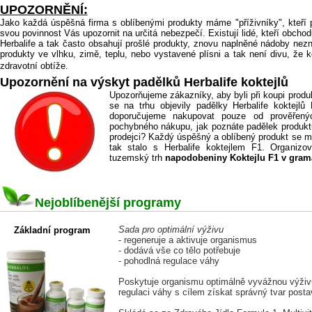
UPOZORNĚNÍ:
Jako každá úspěšná firma s oblíbenými produkty máme "příživníky", kteří 
svou povinnost Vás upozornit na určitá nebezpečí. Existují lidé, kteří obchodu
Herbalife a tak často obsahují prošlé produkty, znovu naplněné nádoby n
produkty ve vlhku, zimě, teplu, nebo vystavené plísni a tak není divu, že
HERBALIFE NUTREND
zdravotní obtíže.
Upozornění na výskyt padělků Herbalife koktejlů
Upozorňujeme zákazníky, aby byli při koupi produk
se na trhu objevily padělky Herbalife koktejl
doporučujeme nakupovat pouze od prověřený
pochybného nákupu, jak poznáte padělek produktu
prodejci? Každý úspěšný a oblíbený produkt se mů
tak stalo s Herbalife koktejlem F1. Organizo
tuzemský trh
napodobeniny Koktejlu F1 v gram
Nejoblíbenější programy
Sada pro optimální výživu
Základní program
- regeneruje a aktivuje organismus
- dodává vše co tělo potřebuje
- pohodlná regulace váhy
Poskytuje organismu optimálně vyvážnou výživ
regulaci váhy s cílem získat správný tvar posta