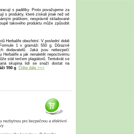
pracují s padělky. Proto považujeme za
jí s produkty, které získali jinak než od
eznámým práškem, nesprávně skladované
 koupě takového produktu může způsobit
tů Herbalife obezřetní. V poslední době
ů Formule 1 v gramáži 550 g. Důrazně
ch dodavatelů. Jaká jsou nebezpečí
 Herbalife a jak nenaletět nepoctivému
že stát terčem plagiátorů. Tentokrát se
vaná skupina lidí se snaží dostat na
áži 550 g
.
Čtěte dále >>>
u nezbytnou pro bezpečnou a efektivní
vy.